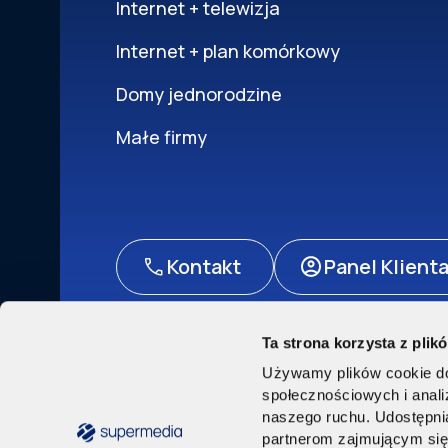
Internet + telewizja
Internet + plan komórkowy
Domy jednorodzine
Małe firmy
Kontakt
Panel Klient
Ta strona korzysta z plik
Polityka prywatności
Akt o usługach cyfrowych
Pr
Używamy plików cookie do 
© Supermedia 2024. Wszystkie prawa zast
społecznościowych i anal
naszego ruchu. Udostępnia
partnerom zajmującym si