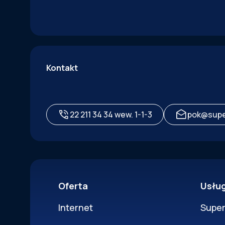
Kontakt
22 211 34 34 wew. 1-1-3
pok@supe
Oferta
Usłu
Internet
Supe