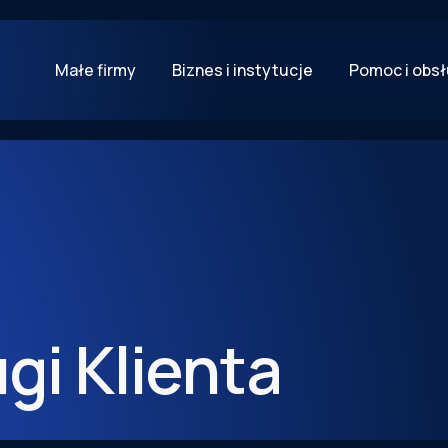
Małe firmy
Biznes i instytucje
Pomoc i obs
gi Klienta