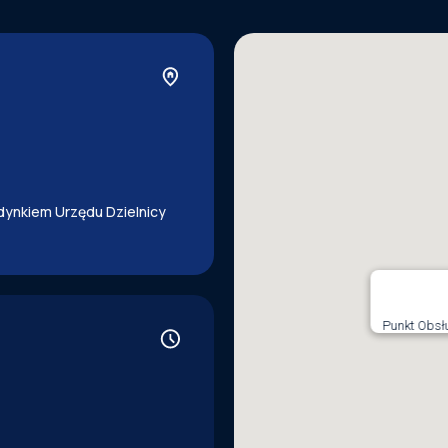
udynkiem Urzędu Dzielnicy
Punkt Obsł