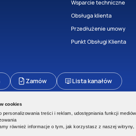
Wsparcie techniczne
Obsługa klienta
Przedłużenie umowy
Punkt Obsługi Klienta
a
Zamów
Lista kanałów
ów cookies
zetwarzanie danych osobowych
Polityka cookies
Regulamin sklepu
personalizowania treści i reklam, udostępniania funkcji medió
rzeżone.
izowania
my również informacje o tym, jak korzystasz z naszej witryny
ę