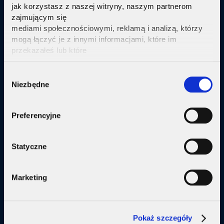
22 211 34 34
wew.
1-1-4
jak korzystasz z naszej witryny, naszym partnerom
zajmującym się
windykacja@supermedia.pl
mediami społecznościowymi, reklamą i analizą, którzy
mogą łączyć je z innymi informacjami, które im
przekazałeś lub które
zebrali w wyniku korzystania przez Ciebie z ich usług.
Kliknij tutaj ab uzyskać więcej informacji.
Consent
Godziny pracy działu
Niezbędne
Selection
Preferencyjne
Statyczne
Marketing
Poniedziałek, środa, piątek: 8:00 - 16:00
Wtorek, czwartek: 8:00 - 18:00
Pokaż szczegóły