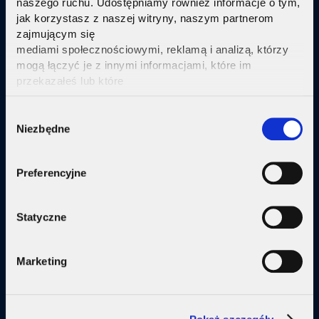
naszego ruchu. Udostępniamy również informacje o tym,
jak korzystasz z naszej witryny, naszym partnerom
Sprawdź
zajmującym się
mediami społecznościowymi, reklamą i analizą, którzy
mogą łączyć je z innymi informacjami, które im
przekazałeś lub które
zebrali w wyniku korzystania przez Ciebie z ich usług.
Kliknij tutaj ab uzyskać więcej informacji.
Consent
Oferta
Niezbędne
Selection
Internet
Preferencyjne
Internet + telewizja
Internet + plan komórkowy
Statyczne
Domy jednorodzine
Marketing
Małe firmy