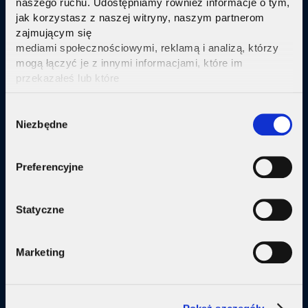
naszego ruchu. Udostępniamy również informacje o tym,
jak korzystasz z naszej witryny, naszym partnerom
Sprawdź
zajmującym się
mediami społecznościowymi, reklamą i analizą, którzy
mogą łączyć je z innymi informacjami, które im
przekazałeś lub które
zebrali w wyniku korzystania przez Ciebie z ich usług.
Kliknij tutaj ab uzyskać więcej informacji.
Consent
Oferta
Niezbędne
Selection
Internet
Preferencyjne
Internet + telewizja
Internet + plan komórkowy
Statyczne
Domy jednorodzine
Marketing
Małe firmy