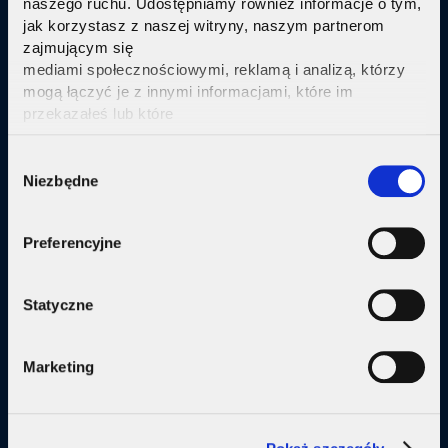
naszego ruchu. Udostępniamy również informacje o tym,
jak korzystasz z naszej witryny, naszym partnerom
Sprawdź
zajmującym się
mediami społecznościowymi, reklamą i analizą, którzy
mogą łączyć je z innymi informacjami, które im
przekazałeś lub które
zebrali w wyniku korzystania przez Ciebie z ich usług.
Kliknij tutaj ab uzyskać więcej informacji.
Consent
Oferta
Niezbędne
Selection
Internet
Preferencyjne
Internet + telewizja
Internet + plan komórkowy
Statyczne
Domy jednorodzine
Marketing
Małe firmy