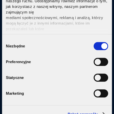
naszego ruchu. Udostępniamy również informacje o tym,
jak korzystasz z naszej witryny, naszym partnerom
Sprawdź
zajmującym się
mediami społecznościowymi, reklamą i analizą, którzy
mogą łączyć je z innymi informacjami, które im
przekazałeś lub które
zebrali w wyniku korzystania przez Ciebie z ich usług.
Kliknij tutaj ab uzyskać więcej informacji.
Consent
Oferta
Niezbędne
Selection
Internet
Preferencyjne
Internet + telewizja
Internet + plan komórkowy
Statyczne
Domy jednorodzine
Marketing
Małe firmy