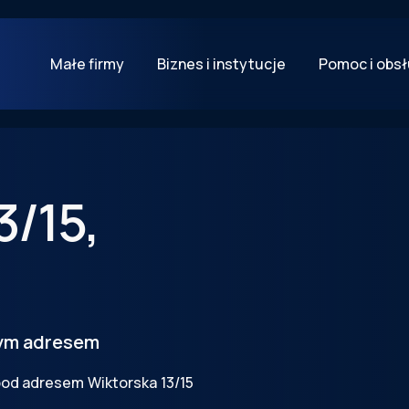
Małe firmy
Biznes i instytucje
Pomoc i obs
3/15
,
tym adresem
 pod adresem
Wiktorska
13/15