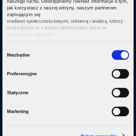
naszego ruchu. Udostępniamy również informacje o tym,
jak korzystasz z naszej witryny, naszym partnerom
Sprawdź
zajmującym się
mediami społecznościowymi, reklamą i analizą, którzy
mogą łączyć je z innymi informacjami, które im
przekazałeś lub które
zebrali w wyniku korzystania przez Ciebie z ich usług.
Kliknij tutaj ab uzyskać więcej informacji.
Consent
Oferta
Niezbędne
Selection
Internet
Preferencyjne
Internet + telewizja
Internet + plan komórkowy
Statyczne
Domy jednorodzine
Marketing
Małe firmy