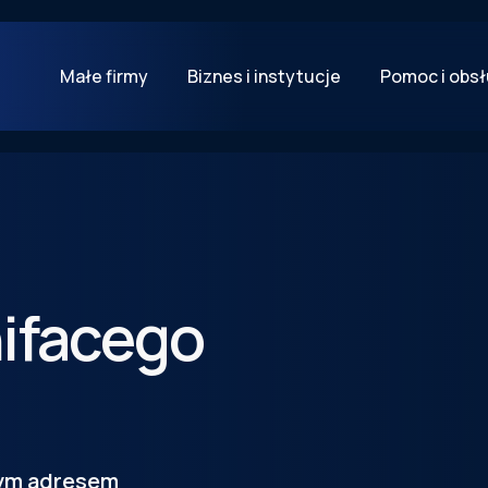
Małe firmy
Biznes i instytucje
Pomoc i obs
ifacego
tym adresem