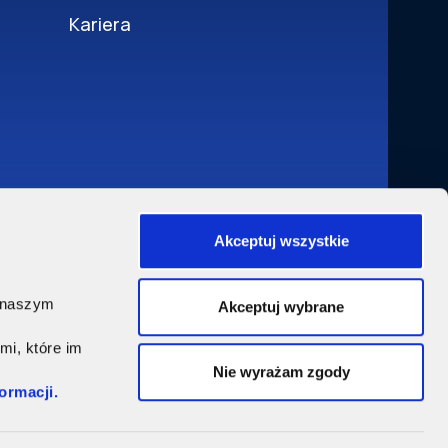
Kariera
Akceptuj wszystkie
w
, naszym
Akceptuj wybrane
mi, które im
Nie wyrażam zgody
formacji.
5, 03-812 Warszawa. Sąd Rejonowy dla m.st. Warszawy, XII