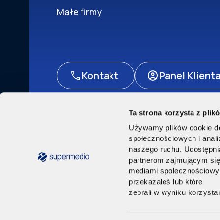
Małe firmy
Kontakt
Panel Klient
Ta strona korzysta z plik
Polityka prywatności
Akt o usługach cyfrowych
Pr
Używamy plików cookie do 
© Supermedia 2024. Wszystkie prawa zast
społecznościowych i anal
naszego ruchu. Udostępnia
partnerom zajmującym si
mediami społecznościowymi
przekazałeś lub które
zebrali w wyniku korzystan
Supermedia Sp. z o.o. z siedzibą w Warszawie przy ul. Se
Wydział Gospodarczy Krajowego Rejestru Sądowego nr KR