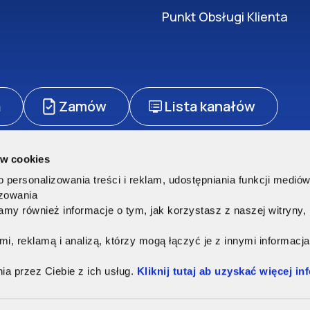
Punkt Obsługi Klienta
a
Zamów
Lista kanałów
ów cookies
zetwarzanie danych osobowych
Polityka cookies
Regulamin sklepu
personalizowania treści i reklam, udostępniania funkcji medió
rzeżone.
izowania
my również informacje o tym, jak korzystasz z naszej witryny
ę
, reklamą i analizą, którzy mogą łączyć je z innymi informacja
ia przez Ciebie z ich usług.
Kliknij tutaj ab uzyskać więcej in
natorskiej 13/15, 00-075 Warszawa. Adres korespondencyjny ul. Kamionkowska 4
S 0000029537 | Kapitał zakładowy 6.056.000 zł | NIP: 957-05-49-503