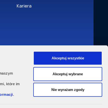
Kariera
Akceptuj wszystkie
w
, naszym
Akceptuj wybrane
mi, które im
Nie wyrażam zgody
formacji.
5, 03-812 Warszawa. Sąd Rejonowy dla m.st. Warszawy, XII