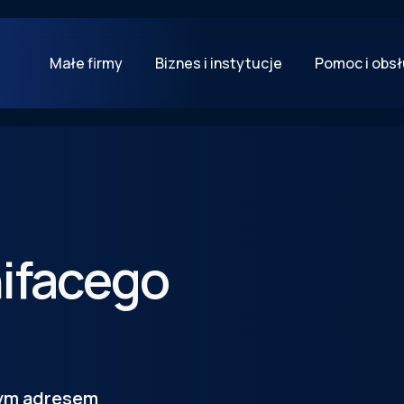
Małe firmy
Biznes i instytucje
Pomoc i obs
ifacego
tym adresem