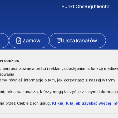
Punkt Obsługi Klienta
a
Zamów
Lista kanałów
ów cookies
zetwarzanie danych osobowych
Polityka cookies
Regulamin sklepu
personalizowania treści i reklam, udostępniania funkcji medió
rzeżone.
izowania
my również informacje o tym, jak korzystasz z naszej witryny
ę
, reklamą i analizą, którzy mogą łączyć je z innymi informacja
ia przez Ciebie z ich usług.
Kliknij tutaj ab uzyskać więcej in
natorskiej 13/15, 00-075 Warszawa. Adres korespondencyjny ul. Kamionkowska 4
S 0000029537 | Kapitał zakładowy 6.056.000 zł | NIP: 957-05-49-503