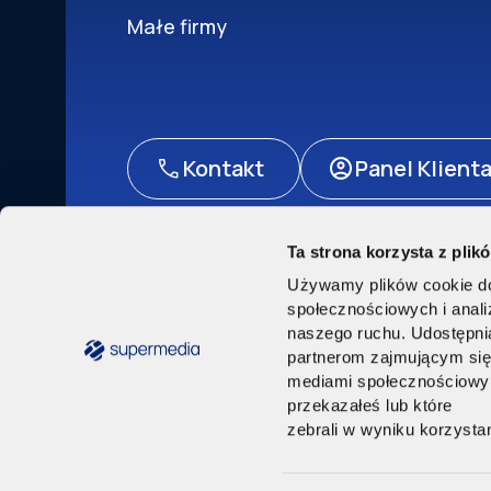
Małe firmy
Kontakt
Panel Klient
Ta strona korzysta z plik
Polityka prywatności
Akt o usługach cyfrowych
Pr
Używamy plików cookie do 
© Supermedia 2024. Wszystkie prawa zast
społecznościowych i anal
naszego ruchu. Udostępnia
partnerom zajmującym si
mediami społecznościowymi
przekazałeś lub które
zebrali w wyniku korzystan
Supermedia Sp. z o.o. z siedzibą w Warszawie przy ul. Se
Wydział Gospodarczy Krajowego Rejestru Sądowego nr KR