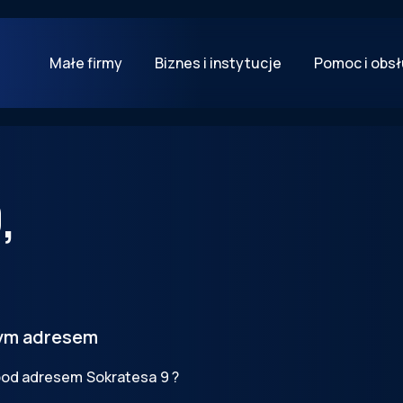
Małe firmy
Biznes i instytucje
Pomoc i obs
9
,
tym adresem
 pod adresem
Sokratesa
9
?