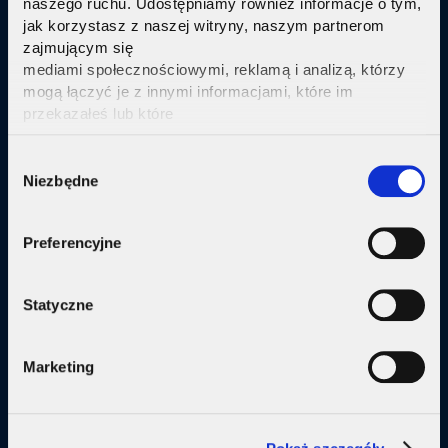
naszego ruchu. Udostępniamy również informacje o tym,
jak korzystasz z naszej witryny, naszym partnerom
Sprawdź
zajmującym się
mediami społecznościowymi, reklamą i analizą, którzy
mogą łączyć je z innymi informacjami, które im
przekazałeś lub które
zebrali w wyniku korzystania przez Ciebie z ich usług.
Kliknij tutaj ab uzyskać więcej informacji.
Consent
Oferta
Niezbędne
Selection
Internet
Preferencyjne
Internet + telewizja
Internet + plan komórkowy
Statyczne
Domy jednorodzine
Marketing
Małe firmy