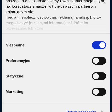
naszego ruchu. Udostępniamy również informacje o tym,
jak korzystasz z naszej witryny, naszym partnerom
Sprawdź
zajmującym się
mediami społecznościowymi, reklamą i analizą, którzy
mogą łączyć je z innymi informacjami, które im
przekazałeś lub które
zebrali w wyniku korzystania przez Ciebie z ich usług.
Kliknij tutaj ab uzyskać więcej informacji.
Consent
Oferta
Niezbędne
Selection
Internet
Preferencyjne
Internet + telewizja
Internet + plan komórkowy
Statyczne
Domy jednorodzine
Marketing
Małe firmy