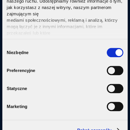
naszego ruchu. Udostępniamy również informacje o tym,
jak korzystasz z naszej witryny, naszym partnerom
Sprawdź
zajmującym się
mediami społecznościowymi, reklamą i analizą, którzy
mogą łączyć je z innymi informacjami, które im
przekazałeś lub które
zebrali w wyniku korzystania przez Ciebie z ich usług.
Kliknij tutaj ab uzyskać więcej informacji.
Consent
Oferta
Niezbędne
Selection
Internet
Preferencyjne
Internet + telewizja
Internet + plan komórkowy
Statyczne
Domy jednorodzine
Marketing
Małe firmy