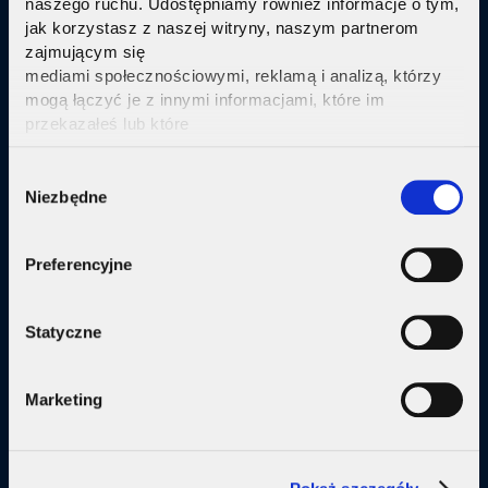
naszego ruchu. Udostępniamy również informacje o tym,
jak korzystasz z naszej witryny, naszym partnerom
Sprawdź
zajmującym się
mediami społecznościowymi, reklamą i analizą, którzy
mogą łączyć je z innymi informacjami, które im
przekazałeś lub które
zebrali w wyniku korzystania przez Ciebie z ich usług.
Kliknij tutaj ab uzyskać więcej informacji.
Consent
Oferta
Niezbędne
Selection
Internet
Preferencyjne
Internet + telewizja
Internet + plan komórkowy
Statyczne
Domy jednorodzine
Marketing
Małe firmy