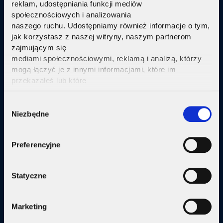
reklam, udostępniania funkcji mediów
Telewizja Replay
społecznościowych i analizowania
naszego ruchu. Udostępniamy również informacje o tym,
Pakiety internetu z nowoczesną telewizją
w
jak korzystasz z naszej witryny, naszym partnerom
technologi IPTV Replay TV.
zajmującym się
mediami społecznościowymi, reklamą i analizą, którzy
Sprawdź
mogą łączyć je z innymi informacjami, które im
przekazałeś lub które
zebrali w wyniku korzystania przez Ciebie z ich usług.
Kliknij tutaj ab uzyskać więcej informacji.
Consent
Niezbędne
Selection
Oferta
Preferencyjne
Internet
Internet + telewizja
Statyczne
Internet + plan komórkowy
Marketing
Domy jednorodzine