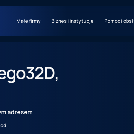
Małe firmy
Biznes i instytucje
Pomoc i obs
iego
32D
,
tym adresem
pod