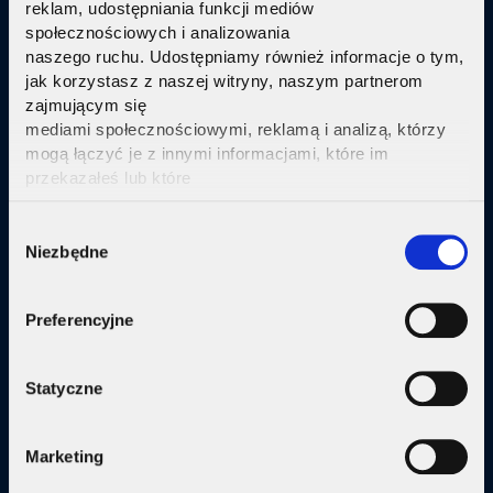
reklam, udostępniania funkcji mediów
Telewizja Replay
społecznościowych i analizowania
naszego ruchu. Udostępniamy również informacje o tym,
Pakiety internetu z nowoczesną telewizją
w
jak korzystasz z naszej witryny, naszym partnerom
technologi IPTV Replay TV.
zajmującym się
mediami społecznościowymi, reklamą i analizą, którzy
Sprawdź
mogą łączyć je z innymi informacjami, które im
przekazałeś lub które
zebrali w wyniku korzystania przez Ciebie z ich usług.
Kliknij tutaj ab uzyskać więcej informacji.
Consent
Niezbędne
Selection
Oferta
Preferencyjne
Internet
Internet + telewizja
Statyczne
Internet + plan komórkowy
Marketing
Domy jednorodzine