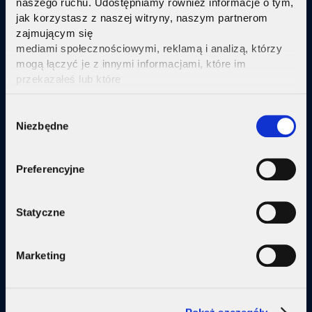
naszego ruchu. Udostępniamy również informacje o tym,
jak korzystasz z naszej witryny, naszym partnerom
Sprawdź
zajmującym się
mediami społecznościowymi, reklamą i analizą, którzy
mogą łączyć je z innymi informacjami, które im
przekazałeś lub które
zebrali w wyniku korzystania przez Ciebie z ich usług.
Kliknij tutaj ab uzyskać więcej informacji.
Consent
Oferta
Niezbędne
Selection
Internet
Preferencyjne
Internet + telewizja
Internet + plan komórkowy
Statyczne
Domy jednorodzine
Marketing
Małe firmy