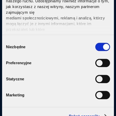
naszego ruchu. Udostępniamy również informacje o tym,
jak korzystasz z naszej witryny, naszym partnerom
Sprawdź
zajmującym się
mediami społecznościowymi, reklamą i analizą, którzy
mogą łączyć je z innymi informacjami, które im
przekazałeś lub które
zebrali w wyniku korzystania przez Ciebie z ich usług.
Kliknij tutaj ab uzyskać więcej informacji.
Consent
Oferta
Niezbędne
Selection
Internet
Preferencyjne
Internet + telewizja
Internet + plan komórkowy
Statyczne
Domy jednorodzine
Marketing
Małe firmy