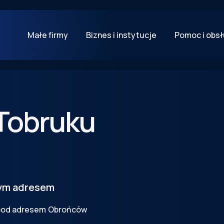
Małe firmy
Biznes i instytucje
Pomoc i obs
Tobruku
tym adresem
 pod adresem
Obrońców