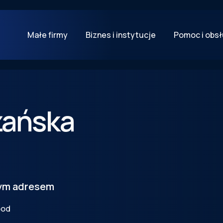
Małe firmy
Biznes i instytucje
Pomoc i obs
zańska
tym adresem
pod