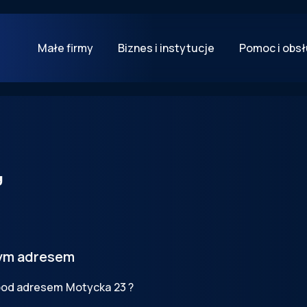
Małe firmy
Biznes i instytucje
Pomoc i obs
,
tym adresem
 pod adresem
Motycka
23
?