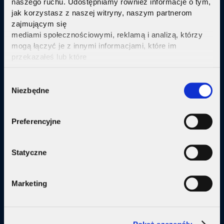
naszego ruchu. Udostępniamy również informacje o tym,
jak korzystasz z naszej witryny, naszym partnerom
Sprawdź
zajmującym się
mediami społecznościowymi, reklamą i analizą, którzy
mogą łączyć je z innymi informacjami, które im
przekazałeś lub które
zebrali w wyniku korzystania przez Ciebie z ich usług.
Kliknij tutaj ab uzyskać więcej informacji.
Consent
Oferta
Niezbędne
Selection
Internet
Preferencyjne
Internet + telewizja
Internet + plan komórkowy
Statyczne
Domy jednorodzine
Marketing
Małe firmy