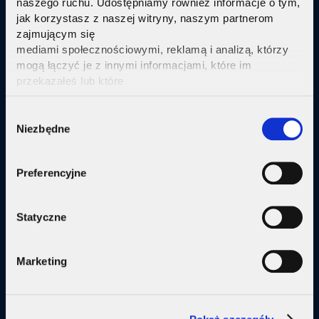
naszego ruchu. Udostępniamy również informacje o tym,
jak korzystasz z naszej witryny, naszym partnerom
Sprawdź
zajmującym się
mediami społecznościowymi, reklamą i analizą, którzy
mogą łączyć je z innymi informacjami, które im
przekazałeś lub które
zebrali w wyniku korzystania przez Ciebie z ich usług.
Kliknij tutaj ab uzyskać więcej informacji.
Consent
Oferta
Niezbędne
Selection
Internet
Preferencyjne
Internet + telewizja
Internet + plan komórkowy
Statyczne
Domy jednorodzine
Marketing
Małe firmy