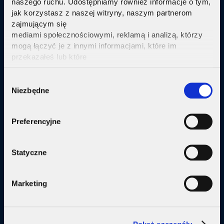
naszego ruchu. Udostępniamy również informacje o tym,
jak korzystasz z naszej witryny, naszym partnerom
Sprawdź
zajmującym się
mediami społecznościowymi, reklamą i analizą, którzy
mogą łączyć je z innymi informacjami, które im
przekazałeś lub które
zebrali w wyniku korzystania przez Ciebie z ich usług.
Kliknij tutaj ab uzyskać więcej informacji.
Consent
Oferta
Niezbędne
Selection
Internet
Preferencyjne
Internet + telewizja
Internet + plan komórkowy
Statyczne
Domy jednorodzine
Marketing
Małe firmy