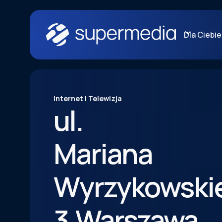
Dla Ciebie
Internet | Telewizja
ul.
Mariana
Wyrzykowski
3
,
Warszawa