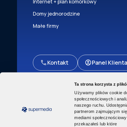
Internet + plan komórkowy
Domy jednorodzine
Małe firmy
Kontakt
Panel Klient
Ta strona korzysta z plik
Polityka prywatności
Akt o usługach cyfrowych
Pr
Używamy plików cookie do 
© Supermedia 2024. Wszystkie prawa zast
społecznościowych i anal
naszego ruchu. Udostępnia
partnerom zajmującym si
mediami społecznościowymi
przekazałeś lub które