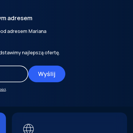
tym adresem
 pod adresem
Mariana
dstawimy najlepszą ofertę.
ości
.