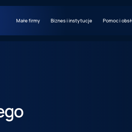
Małe firmy
Biznes i instytucje
Pomoc i obs
ego