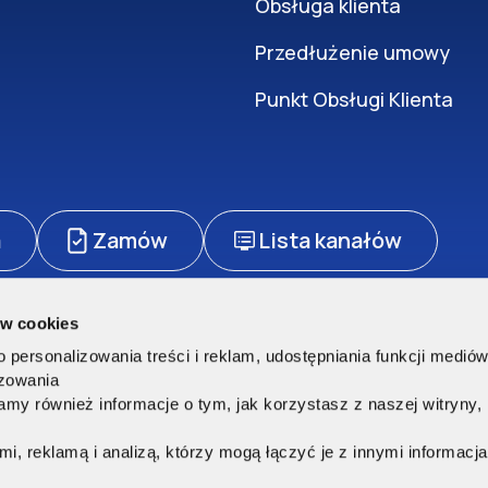
Obsługa klienta
Przedłużenie umowy
Punkt Obsługi Klienta
a
Zamów
Lista kanałów
ów cookies
zetwarzanie danych osobowych
Polityka cookies
Regulamin sklepu
personalizowania treści i reklam, udostępniania funkcji medió
rzeżone.
izowania
my również informacje o tym, jak korzystasz z naszej witryny
ę
, reklamą i analizą, którzy mogą łączyć je z innymi informacja