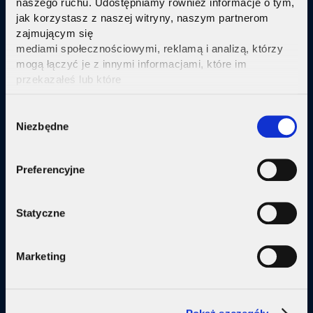
naszego ruchu. Udostępniamy również informacje o tym,
jak korzystasz z naszej witryny, naszym partnerom
Sprawdź
zajmującym się
mediami społecznościowymi, reklamą i analizą, którzy
mogą łączyć je z innymi informacjami, które im
przekazałeś lub które
zebrali w wyniku korzystania przez Ciebie z ich usług.
Kliknij tutaj ab uzyskać więcej informacji.
Consent
Oferta
Niezbędne
Selection
Internet
Preferencyjne
Internet + telewizja
Internet + plan komórkowy
Statyczne
Domy jednorodzine
Marketing
Małe firmy