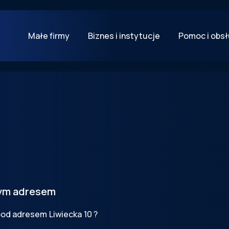
Małe firmy
Biznes i instytucje
Pomoc i obs
,
tym adresem
 pod adresem
Liwiecka
10
?