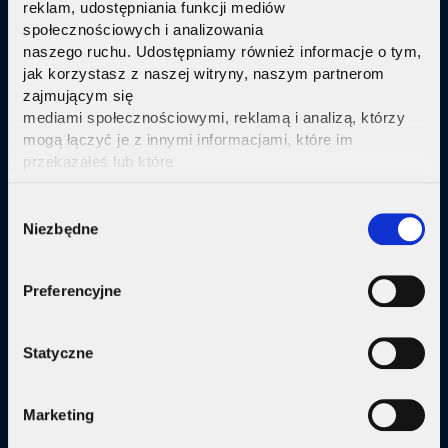
reklam, udostępniania funkcji mediów
Telewizja Replay
społecznościowych i analizowania
naszego ruchu. Udostępniamy również informacje o tym,
Pakiety internetu z nowoczesną telewizją
w
jak korzystasz z naszej witryny, naszym partnerom
technologi IPTV Replay TV.
zajmującym się
mediami społecznościowymi, reklamą i analizą, którzy
Sprawdź
mogą łączyć je z innymi informacjami, które im
przekazałeś lub które
zebrali w wyniku korzystania przez Ciebie z ich usług.
Kliknij tutaj ab uzyskać więcej informacji.
Consent
Niezbędne
Selection
Oferta
Preferencyjne
Internet
Internet + telewizja
Statyczne
Internet + plan komórkowy
Marketing
Domy jednorodzine