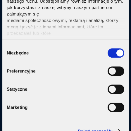
naszego ruchu. Udostępniamy również informacje o tym,
jak korzystasz z naszej witryny, naszym partnerom
Sprawdź
zajmującym się
mediami społecznościowymi, reklamą i analizą, którzy
mogą łączyć je z innymi informacjami, które im
przekazałeś lub które
zebrali w wyniku korzystania przez Ciebie z ich usług.
Kliknij tutaj ab uzyskać więcej informacji.
Consent
Oferta
Niezbędne
Selection
Internet
Preferencyjne
Internet + telewizja
Internet + plan komórkowy
Statyczne
Domy jednorodzine
Marketing
Małe firmy