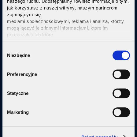
naszego ruchu. Udostępniamy również informacje o tym,
jak korzystasz z naszej witryny, naszym partnerom
Sprawdź
zajmującym się
mediami społecznościowymi, reklamą i analizą, którzy
mogą łączyć je z innymi informacjami, które im
przekazałeś lub które
zebrali w wyniku korzystania przez Ciebie z ich usług.
Kliknij tutaj ab uzyskać więcej informacji.
Consent
Oferta
Niezbędne
Selection
Internet
Preferencyjne
Internet + telewizja
Internet + plan komórkowy
Statyczne
Domy jednorodzine
Marketing
Małe firmy