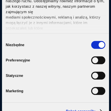
naszego ruchu. Udostępniamy również informacje o tym,
jak korzystasz z naszej witryny, naszym partnerom
Sprawdź
zajmującym się
mediami społecznościowymi, reklamą i analizą, którzy
mogą łączyć je z innymi informacjami, które im
przekazałeś lub które
zebrali w wyniku korzystania przez Ciebie z ich usług.
Kliknij tutaj ab uzyskać więcej informacji.
Consent
Oferta
Niezbędne
Selection
Internet
Preferencyjne
Internet + telewizja
Internet + plan komórkowy
Statyczne
Domy jednorodzine
Marketing
Małe firmy