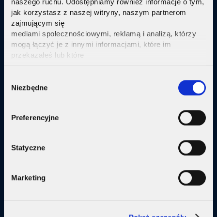
naszego ruchu. Udostępniamy również informacje o tym,
jak korzystasz z naszej witryny, naszym partnerom
Sprawdź
zajmującym się
mediami społecznościowymi, reklamą i analizą, którzy
mogą łączyć je z innymi informacjami, które im
przekazałeś lub które
zebrali w wyniku korzystania przez Ciebie z ich usług.
Kliknij tutaj ab uzyskać więcej informacji.
Consent
Oferta
Niezbędne
Selection
Internet
Preferencyjne
Internet + telewizja
Internet + plan komórkowy
Statyczne
Domy jednorodzine
Marketing
Małe firmy