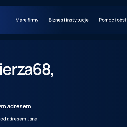
Małe firmy
Biznes i instytucje
Pomoc i obs
ierza
68
,
tym adresem
 pod adresem
Jana