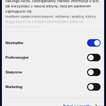
naszego ruchu. Udostępniamy również informacje o tym,
jak korzystasz z naszej witryny, naszym partnerom
Sprawdź
zajmującym się
mediami społecznościowymi, reklamą i analizą, którzy
mogą łączyć je z innymi informacjami, które im
przekazałeś lub które
zebrali w wyniku korzystania przez Ciebie z ich usług.
Kliknij tutaj ab uzyskać więcej informacji.
Consent
Oferta
Niezbędne
Selection
Internet
Preferencyjne
Internet + telewizja
Internet + plan komórkowy
Statyczne
Domy jednorodzine
Marketing
Małe firmy