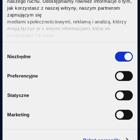
naszego ruchu. Udostępniamy również informacje o tym,
jak korzystasz z naszej witryny, naszym partnerom
Sprawdź
zajmującym się
mediami społecznościowymi, reklamą i analizą, którzy
mogą łączyć je z innymi informacjami, które im
przekazałeś lub które
zebrali w wyniku korzystania przez Ciebie z ich usług.
Kliknij tutaj ab uzyskać więcej informacji.
Consent
Oferta
Niezbędne
Selection
Internet
Preferencyjne
Internet + telewizja
Internet + plan komórkowy
Statyczne
Domy jednorodzine
Marketing
Małe firmy