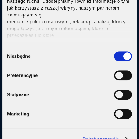
naszego ruchu. Udostępniamy również informacje o tym,
jak korzystasz z naszej witryny, naszym partnerom
Sprawdź
zajmującym się
mediami społecznościowymi, reklamą i analizą, którzy
mogą łączyć je z innymi informacjami, które im
przekazałeś lub które
zebrali w wyniku korzystania przez Ciebie z ich usług.
Kliknij tutaj ab uzyskać więcej informacji.
Consent
Oferta
Niezbędne
Selection
Internet
Preferencyjne
Internet + telewizja
Internet + plan komórkowy
Statyczne
Domy jednorodzine
Marketing
Małe firmy