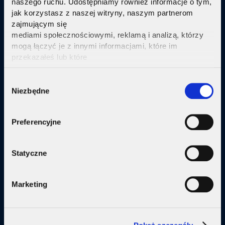
naszego ruchu. Udostępniamy również informacje o tym,
jak korzystasz z naszej witryny, naszym partnerom
Sprawdź
zajmującym się
mediami społecznościowymi, reklamą i analizą, którzy
mogą łączyć je z innymi informacjami, które im
przekazałeś lub które
zebrali w wyniku korzystania przez Ciebie z ich usług.
Kliknij tutaj ab uzyskać więcej informacji.
Consent
Oferta
Niezbędne
Selection
Internet
Preferencyjne
Internet + telewizja
Internet + plan komórkowy
Statyczne
Domy jednorodzine
Marketing
Małe firmy