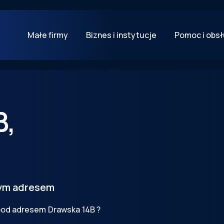
Małe firmy
Biznes i instytucje
Pomoc i obs
B
,
tym adresem
 pod adresem
Drawska
14B
?