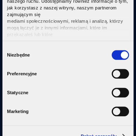
naszego ruchu. Udostępniamy również informacje o tym,
jak korzystasz z naszej witryny, naszym partnerom
Sprawdź
zajmującym się
mediami społecznościowymi, reklamą i analizą, którzy
mogą łączyć je z innymi informacjami, które im
przekazałeś lub które
zebrali w wyniku korzystania przez Ciebie z ich usług.
Kliknij tutaj ab uzyskać więcej informacji.
Consent
Oferta
Niezbędne
Selection
Internet
Preferencyjne
Internet + telewizja
Internet + plan komórkowy
Statyczne
Domy jednorodzine
Marketing
Małe firmy