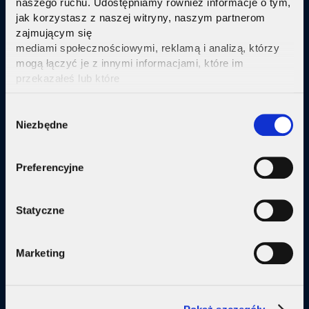
naszego ruchu. Udostępniamy również informacje o tym,
jak korzystasz z naszej witryny, naszym partnerom
Sprawdź
zajmującym się
mediami społecznościowymi, reklamą i analizą, którzy
mogą łączyć je z innymi informacjami, które im
przekazałeś lub które
zebrali w wyniku korzystania przez Ciebie z ich usług.
Kliknij tutaj ab uzyskać więcej informacji.
Consent
Oferta
Niezbędne
Selection
Internet
Preferencyjne
Internet + telewizja
Internet + plan komórkowy
Statyczne
Domy jednorodzine
Marketing
Małe firmy