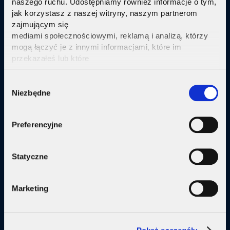
naszego ruchu. Udostępniamy również informacje o tym,
jak korzystasz z naszej witryny, naszym partnerom
Sprawdź
zajmującym się
mediami społecznościowymi, reklamą i analizą, którzy
mogą łączyć je z innymi informacjami, które im
przekazałeś lub które
zebrali w wyniku korzystania przez Ciebie z ich usług.
Kliknij tutaj ab uzyskać więcej informacji.
Consent
Oferta
Niezbędne
Selection
Internet
Preferencyjne
Internet + telewizja
Internet + plan komórkowy
Statyczne
Domy jednorodzine
Marketing
Małe firmy