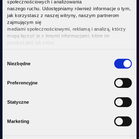
społecznościowych i analizowania
Pakiety internetu z nowoczesną telewizją
w
naszego ruchu. Udostępniamy również informacje o tym,
technologi IPTV Replay TV.
jak korzystasz z naszej witryny, naszym partnerom
zajmującym się
Sprawdź
mediami społecznościowymi, reklamą i analizą, którzy
mogą łączyć je z innymi informacjami, które im
przekazałeś lub które
zebrali w wyniku korzystania przez Ciebie z ich usług.
Kliknij tutaj ab uzyskać więcej informacji.
Consent
Niezbędne
Selection
Oferta
Internet
Preferencyjne
Internet + telewizja
Statyczne
Internet + plan komórkowy
Domy jednorodzine
Marketing
Małe firmy